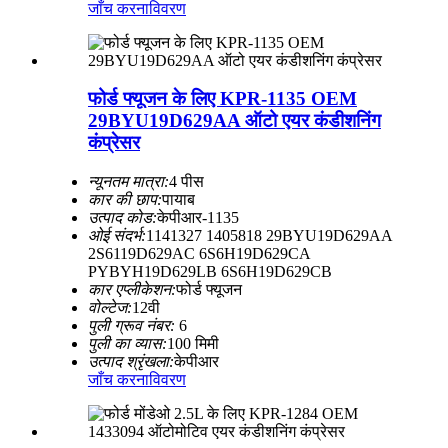
जाँच करना
विवरण
फोर्ड फ्यूजन के लिए KPR-1135 OEM
29BYU19D629AA ऑटो एयर कंडीशनिंग
कंप्रेसर
न्यूनतम मात्रा:
4 पीस
कार की छाप:
पायाब
उत्पाद कोड:
केपीआर-1135
ओई संदर्भ:
1141327 1405818 29BYU19D629AA
2S6119D629AC 6S6H19D629CA
PYBYH19D629LB 6S6H19D629CB
कार एप्लीकेशन:
फोर्ड फ्यूजन
वोल्टेज:
12वी
पुली ग्रूव नंबर:
6
पुली का व्यास:
100 मिमी
उत्पाद श्रृंखला:
केपीआर
जाँच करना
विवरण