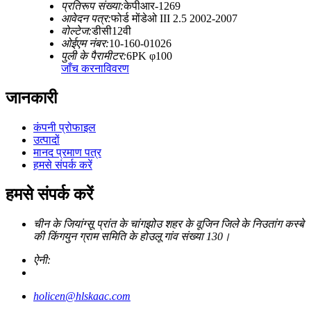
प्रतिरूप संख्या:
केपीआर-1269
आवेदन पत्र:
फोर्ड मोंडेओ III 2.5 2002-2007
वोल्टेज:
डीसी12वी
ओईएम नंबर:
10-160-01026
पुली के पैरामीटर:
6PK φ100
जाँच करना
विवरण
जानकारी
कंपनी प्रोफाइल
उत्पादों
मानद प्रमाण पत्र
हमसे संपर्क करें
हमसे संपर्क करें
चीन के जियांग्सू प्रांत के चांगझोउ शहर के वूजिन जिले के निउतांग कस्बे
की किंगयुन ग्राम समिति के होउलू गांव संख्या 130।
ऐनी:
holicen@hlskaac.com