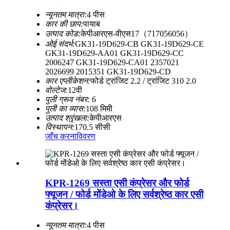
न्यूनतम मात्रा:
4 पीस
कार की छाप:
पायाब
उत्पाद कोड:
केपीआरएस-वीएस17（717056056）
ओई संदर्भ:
GK31-19D629-CB GK31-19D629-CE
GK31-19D629-AA01 GK31-19D629-CC
2006247 GK31-19D629-CA01 2357021
2026699 2015351 GK31-19D629-CD
कार एप्लीकेशन:
फोर्ड ट्रांजिट 2.2 / ट्रांजिट 310 2.0
वोल्टेज:
12वी
पुली ग्रूव नंबर:
6
पुली का व्यास:
108 मिमी
उत्पाद श्रृंखला:
केपीआरएस
विस्थापन:
170.5 सीसी
जाँच करना
विवरण
KPR-1269 सस्ता एसी कंप्रेसर और फोर्ड
फ्यूजन / फोर्ड मोंडेओ के लिए सर्वश्रेष्ठ कार एसी
कंप्रेसर।
न्यूनतम मात्रा:
4 पीस