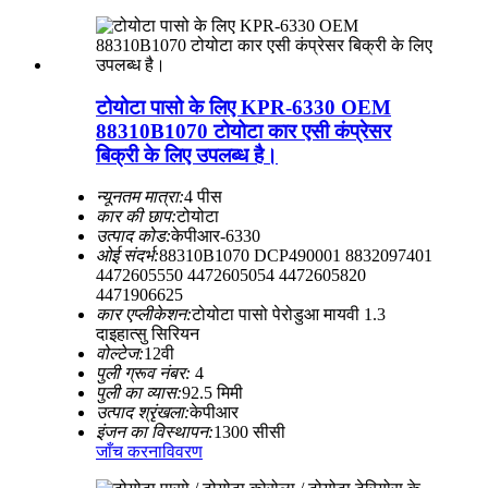
टोयोटा पासो के लिए KPR-6330 OEM
88310B1070 टोयोटा कार एसी कंप्रेसर
बिक्री के लिए उपलब्ध है।
न्यूनतम मात्रा:
4 पीस
कार की छाप:
टोयोटा
उत्पाद कोड:
केपीआर-6330
ओई संदर्भ:
88310B1070 DCP490001 8832097401
4472605550 4472605054 4472605820
4471906625
कार एप्लीकेशन:
टोयोटा पासो पेरोडुआ मायवी 1.3
दाइहात्सु सिरियन
वोल्टेज:
12वी
पुली ग्रूव नंबर:
4
पुली का व्यास:
92.5 मिमी
उत्पाद श्रृंखला:
केपीआर
इंजन का विस्थापन:
1300 सीसी
जाँच करना
विवरण