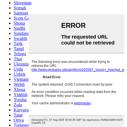
Slovenian
Somali
Samoan
Scots Gaelic
Shona
Sindhi
Sundanese
Swahili
Tajik
Tamil
Telugu
Thai
Ukrainian
Urdu
Uzbek
Vietnamese
Welsh
Xhosa
Yiddish
Yoruba
Zulu
Kinyarwanda
Tatar
Oriya
Turkmen