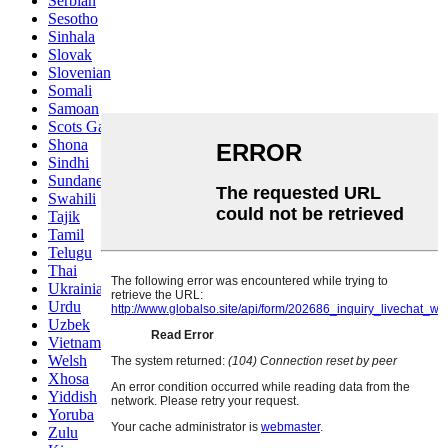
Serbian
Sesotho
Sinhala
Slovak
Slovenian
Somali
Samoan
Scots Gaelic
Shona
Sindhi
Sundanese
Swahili
Tajik
Tamil
Telugu
Thai
Ukrainian
Urdu
Uzbek
Vietnamese
Welsh
Xhosa
Yiddish
Yoruba
Zulu