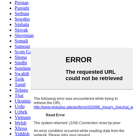
Persian
Punjabi
Serbian
Sesotho
Sinhala
Slovak
Slovenian
Somali
Samoan
Scots Gaelic
Shona
Sindhi
Sundanese
Swahili
Tajik
Tamil
Telugu
Thai
Ukrainian
Urdu
Uzbek
Vietnamese
Welsh
Xhosa
Yiddish