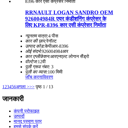
RRNAULT LOGAN SANDRO OEM
926004984R एयर कंडीशनिंग कंप्रेसर के
लिए KPR-8396 कार एसी कंप्रेसर निर्माता
न्यूनतम मात्रा:
4 पीस
कार की छाप:
रेनॉल्ट
उत्पाद कोड:
केपीआर-8396
ओई संदर्भ:
926004984आर
कार एप्लीकेशन:
आरएनएल्ट लोगान सैंड्रो
वोल्टेज:
12वी
पुली ग्रूव नंबर:
3
पुली का व्यास:
100 मिमी
जाँच करना
विवरण
1
2
3
4
5
6
अगला >
>>
पृष्ठ 1 / 13
जानकारी
कंपनी प्रोफाइल
उत्पादों
मानद प्रमाण पत्र
हमसे संपर्क करें