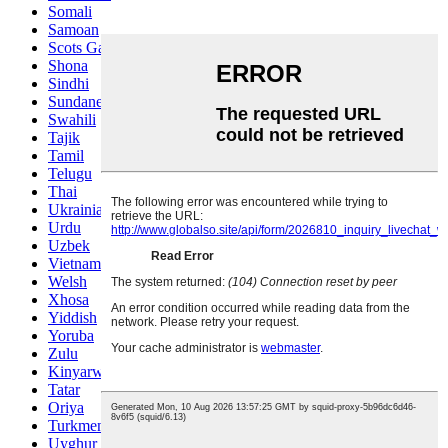
Somali
Samoan
Scots Gaelic
Shona
Sindhi
Sundanese
Swahili
Tajik
Tamil
Telugu
Thai
Ukrainian
Urdu
Uzbek
Vietnamese
Welsh
Xhosa
Yiddish
Yoruba
Zulu
Kinyarwanda
Tatar
Oriya
Turkmen
Uyghur