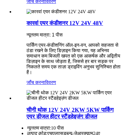
जाँच करना
विवरण
कारवां एयर कंडीशनर 12V 24V 48V
न्यूनतम मात्रा: 1 पीस
पार्किंग एयर-कंडीशनिंग ऑल-इन-वन, आपको सहजता से
ठंडा रखने के लिए डिज़ाइन किया गया, यह अभिनव
समाधान कम बिजली खपत को एक आकर्षक और अद्वितीय
डिज़ाइन के साथ जोड़ता है, जिससे हर बार सड़क पर
निकलते समय एक ताज़ा ड्राइविंग अनुभव सुनिश्चित होता
है।
जाँच करना
विवरण
चीनी थोक 12V 24V 2KW 5KW पार्किंग
एयर डीजल हीटर स्टैंडहेइज़ंग डीजल
न्यूनतम मात्रा:
10 पीस
उत्पाद कोड:
एचएलएसडब्ल्यू-जेआरक्यूएम24ए