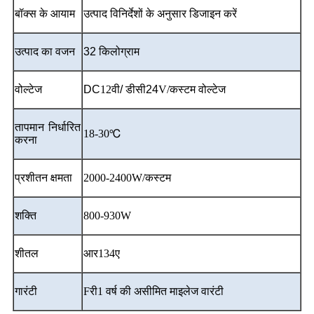
बॉक्स के आयाम
उत्पाद विनिर्देशों के अनुसार डिजाइन करें
उत्पाद का वजन
32 किलोग्राम
वोल्टेज
DC
12वी
/ डीसी24
V/कस्टम वोल्टेज
तापमान निर्धारित
18-30℃
करना
प्रशीतन क्षमता
2000-2400W/कस्टम
शक्ति
800-930W
शीतल
आर134ए
गारंटी
F
री
1 वर्ष की असीमित माइलेज वारंटी