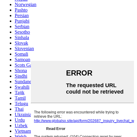
Norwegian
Pashto
Persian
Punjabi
Serbian
Sesotho
Sinhala
Slovak
Slovenian
Somali
Samoan
Scots Gaelic
Shona
Sindhi
Sundanese
Swahili
Tajik
Tamil
Telugu
Thai
Ukrainian
Urdu
Uzbek
Vietnamese
Welsh