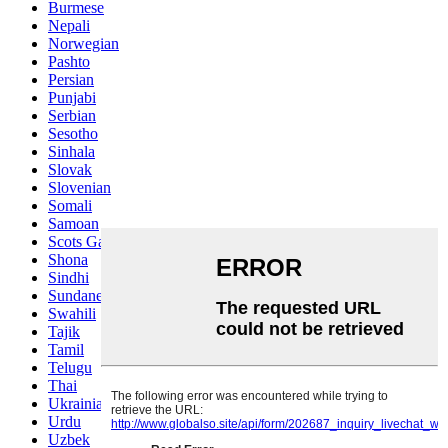
Burmese
Nepali
Norwegian
Pashto
Persian
Punjabi
Serbian
Sesotho
Sinhala
Slovak
Slovenian
Somali
Samoan
Scots Gaelic
Shona
Sindhi
Sundanese
Swahili
Tajik
Tamil
Telugu
Thai
Ukrainian
Urdu
Uzbek