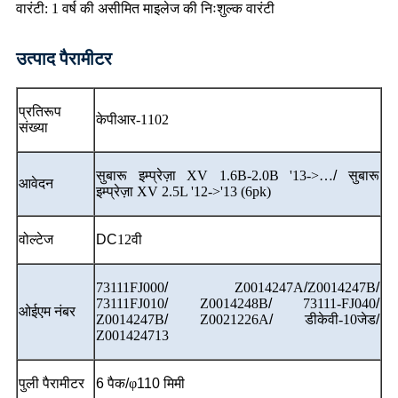
वारंटी: 1 वर्ष की असीमित माइलेज की निःशुल्क वारंटी
उत्पाद पैरामीटर
प्रतिरूप
केपीआर-1102
संख्या
सुबारू इम्प्रेज़ा XV 1.6B-2.0B '13->…
/
सुबारू
आवेदन
इम्प्रेज़ा XV 2.5L '12->'13 (6pk)
वोल्टेज
DC
12वी
73111FJ000
/
Z0014247A
/
Z0014247B
/
73111FJ010
/
Z0014248B
/
73111-FJ040
/
ओईएम नंबर
Z0014247B
/
Z0021226A
/
डीकेवी-10जेड
/
Z001424713
पुली पैरामीटर
6 पैक/
φ
110 मिमी