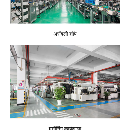
असेंबली शॉप
मशीनिंग कार्यशाला