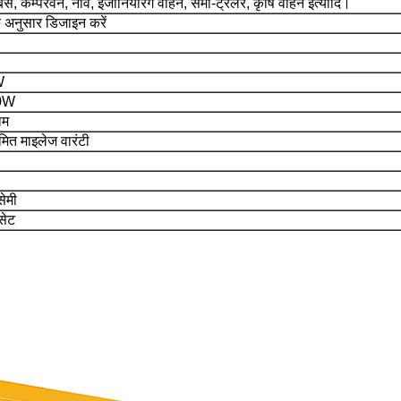
ें, कैम्परवैन, नावें, इंजीनियरिंग वाहन, सेमी-ट्रेलर, कृषि वाहन इत्यादि।
 के अनुसार डिजाइन करें
W
0W
ाम
मित माइलेज वारंटी
ेमी
सेट