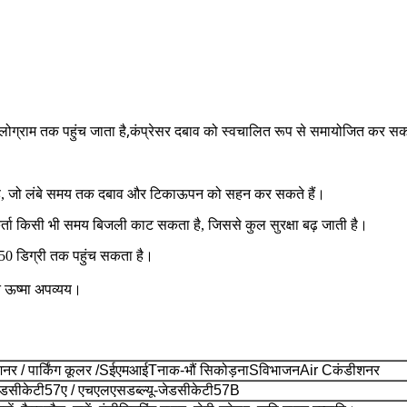
लोग्राम तक पहुंच जाता है,
कंप्रेसर दबाव को स्वचालित रूप से समायोजित कर स
जाता है, जो लंबे समय तक दबाव और टिकाऊपन को सहन कर सकते हैं।
र्ता किसी भी समय बिजली काट सकता है, जिससे कुल सुरक्षा बढ़ जाती है।
50 डिग्री तक पहुंच सकता है।
्त ऊष्मा अपव्यय।
नर / पार्किंग कूलर /
S
ईएमआई
T
नाक-भौं सिकोड़ना
S
विभाजन
A
ir
C
कंडीशनर
ेडसीकेटी57ए /
एचएलएसडब्ल्यू-जेडसीकेटी57
B