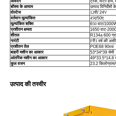
आवेदन
ट्रक, मोटर होम, बस
बॉक्स के आयाम
उत्पाद विनिर्देशों
वोल्टेज
12वी
/ 24
V
वर्तमान मूल्यांकित
45ए
/50ए
मूल्यांकित शक्ति
6
50 वाट
/1000
प्रशीतन क्षमता
1650 वाट
-200
शीतल
R134a 600 ग्र
गारंटी
F
री
1 वर्ष की असी
प्रशीतन तेल
POE68 90ml
बाहरी मशीन का आकार
53*34*39 सेमी
आंतरिक मशीन का आकार
49*33.5*14.8 स
कुल वजन
23.2 किलोग्राम/
उत्पाद की तस्वीर