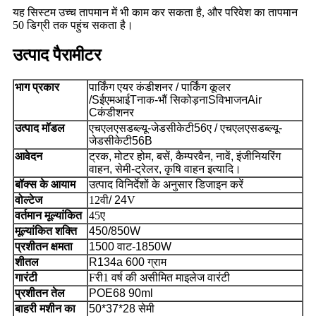
यह सिस्टम उच्च तापमान में भी काम कर सकता है, और परिवेश का तापमान
50 डिग्री तक पहुंच सकता है।
उत्पाद पैरामीटर
भाग प्रकार
पार्किंग एयर कंडीशनर / पार्किंग कूलर
/
S
ईएमआई
T
नाक-भौं सिकोड़ना
S
विभाजन
A
ir
C
कंडीशनर
उत्पाद मॉडल
एचएलएसडब्ल्यू-जेडसीकेटी56ए /
एचएलएसडब्ल्यू-
जेडसीकेटी56
B
आवेदन
ट्रक, मोटर होम, बसें, कैम्परवैन, नावें, इंजीनियरिंग
वाहन, सेमी-ट्रेलर, कृषि वाहन इत्यादि।
बॉक्स के आयाम
उत्पाद विनिर्देशों के अनुसार डिजाइन करें
वोल्टेज
12वी
/ 24
V
वर्तमान मूल्यांकित
45ए
मूल्यांकित शक्ति
450/850W
प्रशीतन क्षमता
1500 वाट
-1850W
शीतल
R134a 600 ग्राम
गारंटी
F
री
1 वर्ष की असीमित माइलेज वारंटी
प्रशीतन तेल
POE68 90ml
बाहरी मशीन का
50*37*28 सेमी