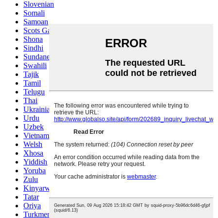
Slovenian
Somali
Samoan
Scots Gaelic
Shona
Sindhi
Sundanese
Swahili
Tajik
Tamil
Telugu
Thai
Ukrainian
Urdu
Uzbek
Vietnamese
Welsh
Xhosa
Yiddish
Yoruba
Zulu
Kinyarwanda
Tatar
Oriya
Turkmen