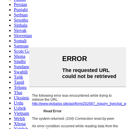
Persian
Punjabi
Serbian
Sesotho
Sinhala
Slovak
Slovenian
Somali
Samoan
Scots Gaelic
Shona
Sindhi
Sundanese
Swahili
Tajik
Tamil
Telugu
Thai
Ukrainian
Urdu
Uzbek
Vietnamese
Welsh
Xhosa
Yiddish